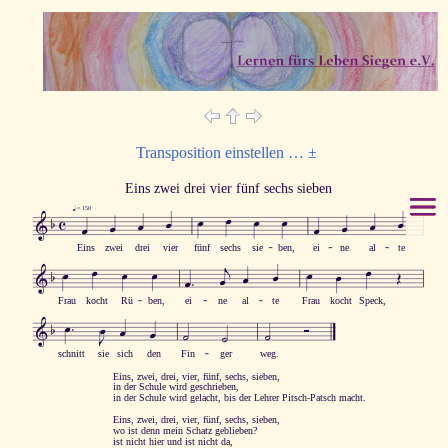
Transposition einstellen … ±
Eins zwei drei vier fünf sechs sieben




=
 150










Eins
zwei
drei
vier
fünf
sechs
sie
ben,
ei
ne
al
te














Frau
kocht
Rü
ben,
ei
ne
al
te
Frau
kocht
Speck,











schnitt
sie
sich
den
Fin
ger
weg.
Eins, zwei, drei, vier, fünf, sechs, sieben,
in der Schule wird geschrieben,
in der Schule wird gelacht, bis der Lehrer Pitsch-Patsch macht.
Eins, zwei, drei, vier, fünf, sechs, sieben,
wo ist denn mein Schatz geblieben?
ist nicht hier und ist nicht da,