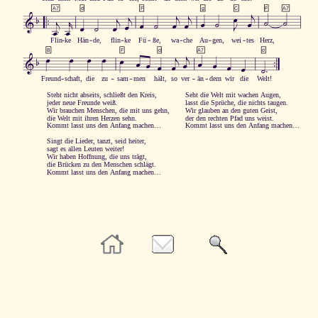




A7
d
F
g
C
F
A7



















Flin
ke
Hän
de,
flin
ke
Fü
ße,
wa
che
Au
gen,
wei
tes
Herz,


B
F
d
A7
d















Freund
schaft,
die
zu
sam
men
hält,
so
ver
än
dern
wir
die
Welt!
Steht nicht abseits, schließt den Kreis,
Seht die Welt mit wachen Augen,
jeder neue Freunde weiß.
lasst die Sprüche, die nichts taugen.
Wir brauchen Menschen, die mit uns gehn,
Wir glauben an den guten Geist,
die Welt mit ihren Herzen sehn.
der den rechten Pfad uns weist.
Kommt lasst uns den Anfang machen…
Kommt lasst uns den Anfang machen…
Singt die Lieder, tanzt, seid heiter,
sagt es allen Leuten weiter!
Wir haben Hoffnung, die uns trägt,
die Brücken zu den Menschen schlägt.
Kommt lasst uns den Anfang machen…