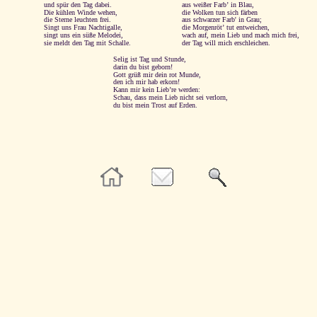
und spür den Tag dabei.
aus weißer Farb’ in Blau,
Die kühlen Winde wehen,
die Wolken tun sich färben
die Sterne leuchten frei.
aus schwarzer Farb' in Grau;
Singt uns Frau Nachtigalle,
die Morgenröt’ tut entweichen,
singt uns ein süße Melodei,
wach auf, mein Lieb und mach mich frei,
sie meldt den Tag mit Schalle.
der Tag will mich erschleichen.
Selig ist Tag und Stunde,
darin du bist geborn!
Gott grüß mir dein rot Munde,
den ich mir hab erkorn!
Kann mir kein Lieb’re werden:
Schau, dass mein Lieb nicht sei verlorn,
du bist mein Trost auf Erden.