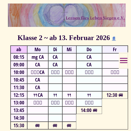
Klasse 2 ~ ab 13. Februar 2026
📄
ab
Mo
Di
Mi
Do
Fr
08:15
mg CA
CA
CA
09:00
CA
CA
CA
10:00
⛹🏻‍♂️CA
⛹🏻‍♂️
⛹🏻‍♂️
⛹🏻‍♂️
⛹🏻‍♂️
10:45
CA
11:30
CA
12:15
🍴CA
🍴
🍴
🍴
12:30 🚐
13:00
⛹🏻‍♂️
⛹🏻‍♂️
⛹🏻‍♂️
⛹🏻‍♂️
13:45
14:00 🚐
14:30
15:30
🚐
🚐
🚐