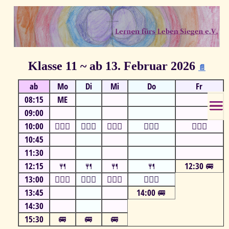
Klasse 11 ~ ab 13. Februar 2026
📄
ab
Mo
Di
Mi
Do
Fr
08:15
ME
09:00
10:00
⛹🏻‍♂️
⛹🏻‍♂️
⛹🏻‍♂️
⛹🏻‍♂️
⛹🏻‍♂️
10:45
11:30
12:15
🍴
🍴
🍴
🍴
12:30 🚐
13:00
⛹🏻‍♂️
⛹🏻‍♂️
⛹🏻‍♂️
⛹🏻‍♂️
13:45
14:00 🚐
14:30
15:30
🚐
🚐
🚐