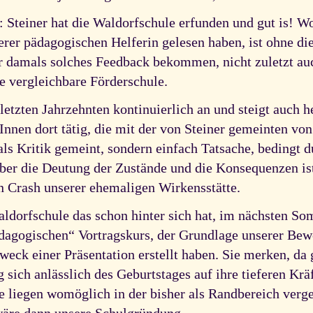
 Steiner hat die Waldorfschule erfunden und gut is! 
erer pädagogischen Helferin gelesen haben, ist ohne 
ir damals solches Feedback bekommen, nicht zuletzt auc
ne vergleichbare Förderschule.
letzten Jahrzehnten kontinuierlich an und steigt auch h
Innen dort tätig, die mit der von Steiner gemeinten vo
 als Kritik gemeint, sondern einfach Tatsache, bedingt
über die Deutung der Zustände und die Konsequenzen is
 Crash unserer ehemaligen Wirkensstätte.
dorfschule das schon hinter sich hat, im nächsten So
dagogischen“ Vortragskurs, der Grundlage unserer Bew
weck einer Präsentation erstellt haben. Sie merken, da
ich anlässlich des Geburtstages auf ihre tieferen Kräf
e liegen womöglich in der bisher als Randbereich verg