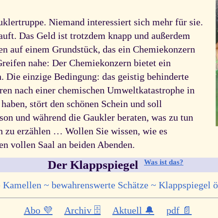
uklertruppe. Niemand interessiert sich mehr für sie.
kauft. Das Geld ist trotzdem knapp und außerdem
sten auf einem Grundstück, das ein Chemiekonzern
reifen nahe: Der Chemiekonzern bietet ein
. Die einzige Bedingung: das geistig behinderte
hren nach einer chemischen Umweltkatastrophe in
haben, stört den schönen Schein und soll
rson und während die Gaukler beraten, was zu tun
hen zu erzählen … Wollen Sie wissen, wie es
nen vollen Saal an beiden Abenden.
Was ist das?
Der Klappspiegel
e Kamellen ~ bewahrenswerte Schätze ~ Klappspiegel ö
Abo 💜
Archiv 🗄️
Aktuell 🔔
pdf 📄