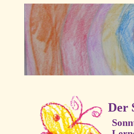
Der 
Sonn
Lerne