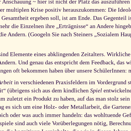
 Anschauung ~ hier ist nicht der Platz das auszuführen
r multiplen Krise positiv herauszukommen: Die Ideol
 Gesamtheit ergeben soll, ist am Ende. Das Gegenteil is
mehr die Einzelnen ihre „Erträgnisse“ an Andere hing
die Andern. (Googeln Sie nach Steiners „Sozialem Hau
nd Elemente eines abklingenden Zeitalters. Wirkliche S
Andern. Und genau das entspricht dem Feedback, das wi
ungen oft bekommen haben über unsere SchülerInnen: 
Arbeit
in verschiedenen Praxisfeldern im Vordergrund s
eit“ (übrigens sich aus dem kindlichen
Spiel
entwickelnd,
m zuletzt ein Produkt zu haben, auf das man stolz sei
 es sich um eine Holz- oder Metallarbeit, die Gartener
ich oder was auch immer handeln: das wohltuende Gefü
ispiele sind auch viele Vorüberlegungen nötig, Berechn