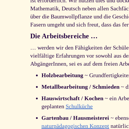
ist erforderlich. Wir nutzen dies und dock
Mathematik, Deutsch neben allen Sachfäche
über die Baumwollpflanze und die Geschic
Fasern umgeht und sich freut, dass das fe
Die Arbeitsbereiche …
… werden wir den Fähigkeiten der Schüler
vielfältige Erfahrungen vor sowohl aus d
AbgängerInnen, sei es auf dem freien Arbe
Holzbearbeitung
~ Grundfertigkeite
Metallbearbeitung / Schmieden
~ d
Hauswirtschaft / Kochen
~ ein Arbe
geplanten
Schulküche
Gartenbau / Hausmeisterei
~ ebenso
naturpädagogischen Konzept
natürli