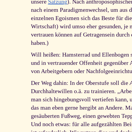
unsere
Satzung
). Nach anthroposophischer
nach einem Paradigmenwechsel, um aus de
einzelnen Egoismen sich das Beste für die
Wirtschaft) wird umso eher gesunden, je 
vertrauen können auf Getragensein durch 
haben.)
Will heißen: Hamsterrad und Ellenbogen si
und in vertrauender Offenheit gegenüber 
von Arbeitgebern oder Nachfolgeeinricht
Der Weg dahin: In der Oberstufe soll die
Durchhaltewillen o.ä. zu trainieren. „Arb
man sich hingebungsvoll vertiefen kann, u
das man eben gerne hergibt an Andere. Mag
gesäuberten Fußweg, einen gewebten Tepp
Und noch etwas: für alle aufgezählten Be