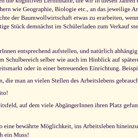
en die kognitiven Lerninhalte, die wir in diesen Jahren 
rn wie Geographie, Biologie etc., an das jeweilige Arbe
hte der Baumwollwirtschaft etwas zu erarbeiten, wenn
rtige Stück demnächst im Schülerladen zum Verkauf steh
Innen entsprechend aufstellen, und natürlich abhängig
em Schulbereich selber wie auch im Hinblick auf späte
itsmarkt oder in einer betreuenden Einrichtung. Beispi
n, die man an vielen Stellen des Arbeitslebens gebrauc
ito!
itsfeld, auf dem viele AbgängerInnen ihren Platz gefu
 eine bewährte Möglichkeit, ins Arbeitsleben hineinz
ch ein Muss!