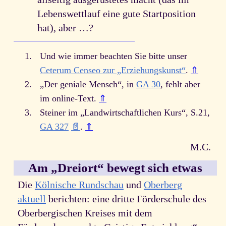
Lebenswettlauf eine gute Startposition
hat), aber …?
1
Und wie immer beachten Sie bitte unser
Ceterum Censeo zur „Erziehungskunst“
.
⇑
2
„Der geniale Mensch“, in
GA 30
, fehlt aber
im online-Text.
⇑
3
Steiner im „Landwirtschaftlichen Kurs“, S.21,
GA 327
📄
.
⇑
M.C.
Am „Dreiort“ bewegt sich etwas
Die
Kölnische Rundschau
und
Oberberg
aktuell
berichten: eine dritte Förderschule des
Oberbergischen Kreises mit dem